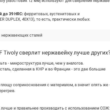
voly [хвостовик 12 мм] используют для сверления нержав
й до 39 HRC:
ферритовых, аустенитовых и
R DUPLEX, 40Х13), то есть, практически любых.
я нержавеющих сталей
 Tivoly сверлит нержавейку лучше других
та - микроструктура лучше, чем у аналогов.
 сталь, сделанная в КНР и во Франции - это две большие
площу соприкосновения с материалом, а значит опять же 
ерегрев.
а лучше и правильнее производить с использованием СОЖ: