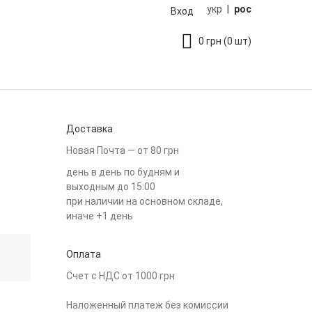
укр
|
рос
Вход
0
грн
(0 шт)
Доставка
Новая Почта — от 80 грн
день в день по будням и
выходным до 15:00
при наличии на основном складе,
иначе +1 день
Оплата
Счет с НДС от 1000 грн
Наложенный платеж без комиссии