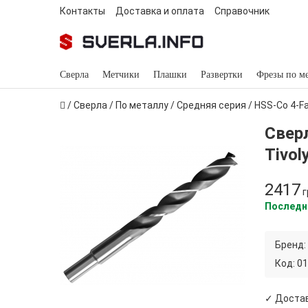
Контакты
Доставка и оплата
Справочник
Сверла
Метчики
Плашки
Развертки
Фрезы по м
/
Сверла
/
По металлу
/
Средняя серия
/
HSS-Co 4-Fa
Свер
Tivol
2417
г
Последн
Бренд:
Код:
01
✓ Достав