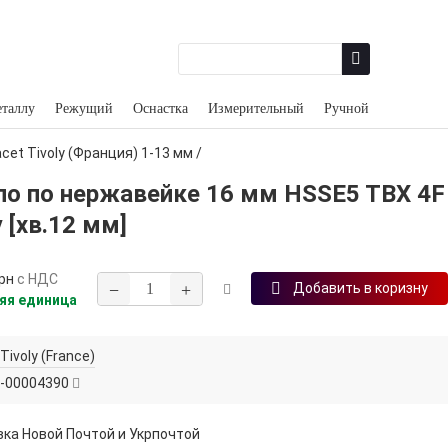
еталлу
Режущий
Оснастка
Измерительный
Ручной
cet Tivoly (Франция) 1‑13 мм
/
ло по нержавейке 16 мм HSSE5 TBX 4F
y [хв.12 мм]
рн
с НДС
−
+
Добавить в коризну
яя единица
Tivoly (France)
-00004390
ка Новой Почтой и Укрпочтой