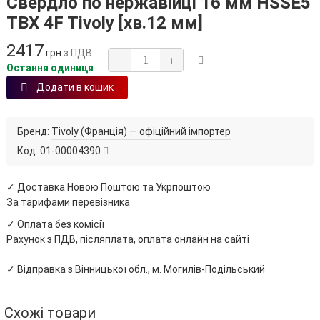
Свердло по нержавійці 16 мм HSSE5
TBX 4F Tivoly [хв.12 мм]
2417
грн
з ПДВ
−
+
Остання одиниця
Додати в кошик
Бренд:
Tivoly (Франція) — офіційний імпортер
Код:
01-00004390
✓ Доставка Новою Поштою та Укрпоштою
За тарифами перевізника
✓ Оплата без комісії
Рахунок з ПДВ, післяплата, оплата онлайн на сайті
✓ Відправка з Вінницької обл., м. Могилів-Подільський
Схожі товари