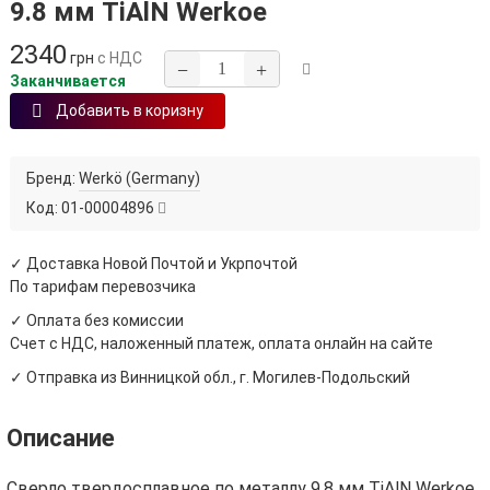
9.8 мм TiAlN Werkoe
2340
грн
с НДС
−
+
Заканчивается
Добавить в коризну
Бренд:
Werkö (Germany)
Код:
01-00004896
✓ Доставка Новой Почтой и Укрпочтой
По тарифам перевозчика
✓ Оплата без комиссии
Счет с НДС, наложенный платеж, оплата онлайн на сайте
✓ Отправка из Винницкой обл., г. Могилев-Подольский
Описание
Сверло твердосплавное по металлу 9.8 мм TiAlN Werkoe