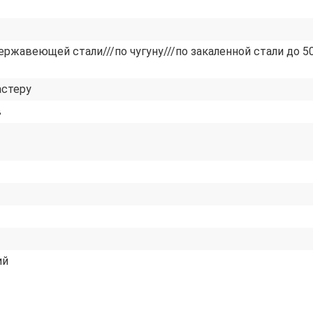
нержавеющей стали///по чугуну///по закаленной стали до 5
стеру
в
ий