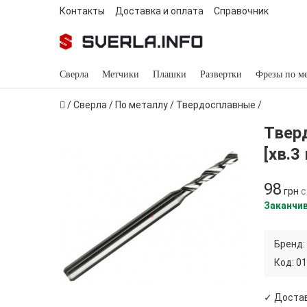
Контакты
Доставка и оплата
Справочник
Сверла
Метчики
Плашки
Развертки
Фрезы по м
/
Сверла
/
По металлу
/
Твердосплавные
/
Твер
[хв.3
98
грн
с
Заканчи
Бренд:
Код:
01
✓ Достав