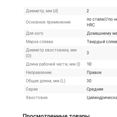
Диаметр, мм (d)
2
по стали///по 
Основное применение
HRC
Для кого
Домашнему ма
Марка сплава
Твердый спла
Диаметр хвостовика, мм
3
(D)
Длина рабочей части, мм (l)
10
Направление
Правое
Общая длина, мм (L)
30
Серия
Средняя
Хвостовик
Цилиндрическ
Просмотренные товары