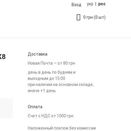
укр
|
рос
Вход
0
грн
(0 шт)
Доставка
К8
Новая Почта — от 80 грн
день в день по будням и
выходным до 15:00
при наличии на основном складе,
иначе +1 день
Оплата
Счет с НДС от 1000 грн
Наложенный платеж без комиссии