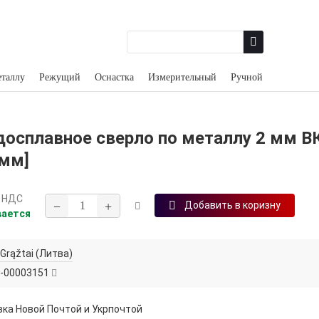
еталлу
Режущий
Оснастка
Измерительный
Ручной
досплавное сверло по металлу 2 мм В
 мм]
 НДС
−
+
Добавить в коризну
вается
Grąžtai (Литва)
-00003151
ка Новой Почтой и Укрпочтой