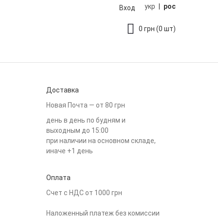
укр
|
рос
Вход
0
грн
(0 шт)
Доставка
Новая Почта — от 80 грн
день в день по будням и
выходным до 15:00
при наличии на основном складе,
иначе +1 день
Оплата
Счет с НДС от 1000 грн
Наложенный платеж без комиссии