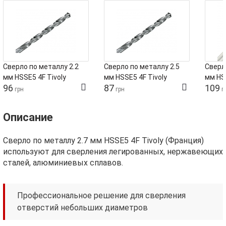
Сверло по металлу 2.2
Сверло по металлу 2.5
Сверл
мм HSSE5 4F Tivoly
мм HSSE5 4F Tivoly
мм HSS
96
87
109
грн
грн
г
Описание
Сверло по металлу 2.7 мм HSSE5 4F Tivoly (Франция)
используют для сверления легированных, нержавеющих
сталей, алюминиевых сплавов.
Профессиональное решение для сверления
отверстий небольших диаметров