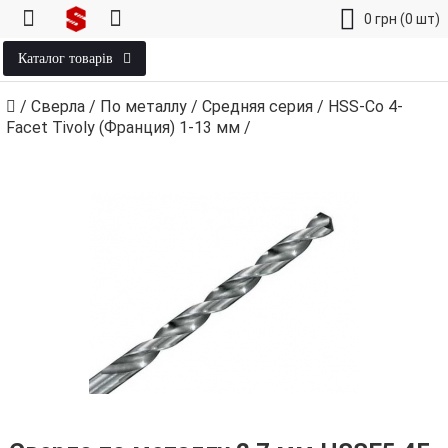
0
грн
(0 шт)
Каталог товарів
/
Сверла
/
По металлу
/
Средняя серия
/
HSS-Co 4-
Facet Tivoly (Франция) 1‑13 мм
/