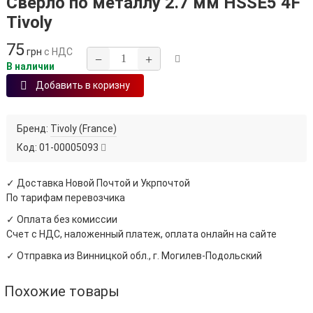
Сверло по металлу 2.7 мм HSSE5 4F
Tivoly
75
грн
с НДС
−
+
В наличии
Добавить в коризну
Бренд:
Tivoly (France)
Код:
01-00005093
✓ Доставка Новой Почтой и Укрпочтой
По тарифам перевозчика
✓ Оплата без комиссии
Счет с НДС, наложенный платеж, оплата онлайн на сайте
✓ Отправка из Винницкой обл., г. Могилев-Подольский
Похожие товары