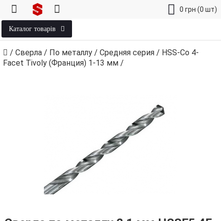
0
грн
(0 шт)
Каталог товарів
/
Сверла
/
По металлу
/
Средняя серия
/
HSS-Co 4-
Facet Tivoly (Франция) 1‑13 мм
/