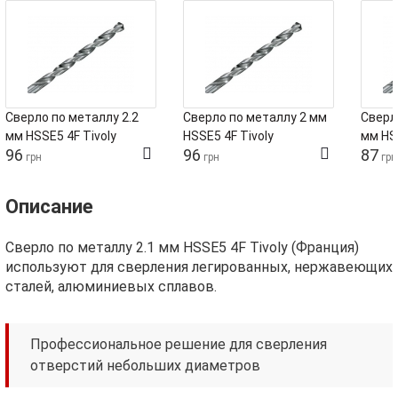
Сверло по металлу 2.2
Сверло по металлу 2 мм
Сверл
мм HSSE5 4F Tivoly
HSSE5 4F Tivoly
мм HSS
96
96
87
грн
грн
грн
Описание
Сверло по металлу 2.1 мм HSSE5 4F Tivoly (Франция)
используют для сверления легированных, нержавеющих
сталей, алюминиевых сплавов.
Профессиональное решение для сверления
отверстий небольших диаметров