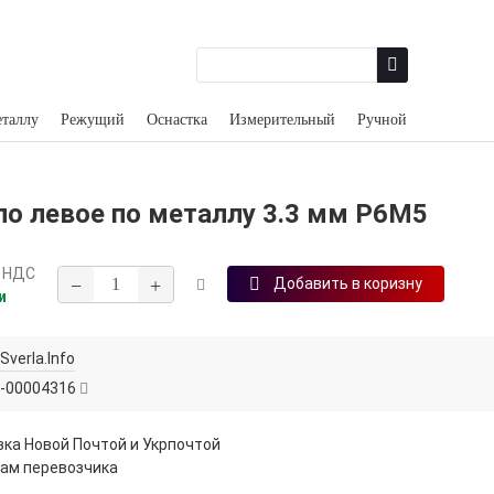
еталлу
Режущий
Оснастка
Измерительный
Ручной
ло левое по металлу 3.3 мм Р6М5
 НДС
−
+
Добавить в коризну
и
Sverla.Info
-00004316
ка Новой Почтой и Укрпочтой
ам перевозчика