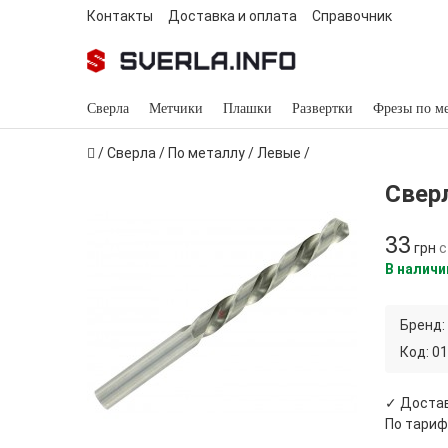
Контакты
Доставка и оплата
Справочник
Сверла
Метчики
Плашки
Развертки
Фрезы по м
/
Сверла
/
По металлу
/
Левые
/
Свер
33
грн
с
В наличи
Бренд:
Код:
01
✓ Достав
По тариф