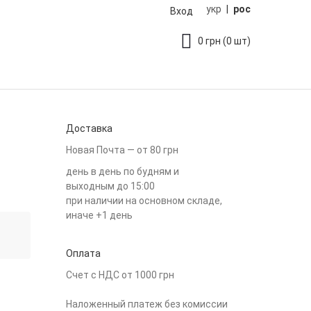
укр
|
рос
Вход
0
грн
(0 шт)
Доставка
Новая Почта — от 80 грн
день в день по будням и
выходным до 15:00
при наличии на основном складе,
иначе +1 день
Оплата
Счет с НДС от 1000 грн
Наложенный платеж без комиссии