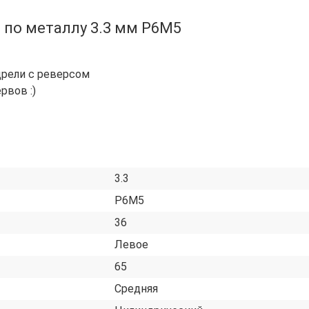
 по металлу 3.3 мм Р6М5
дрели с реверсом
рвов :)
3.3
Р6М5
36
Левое
65
Средняя