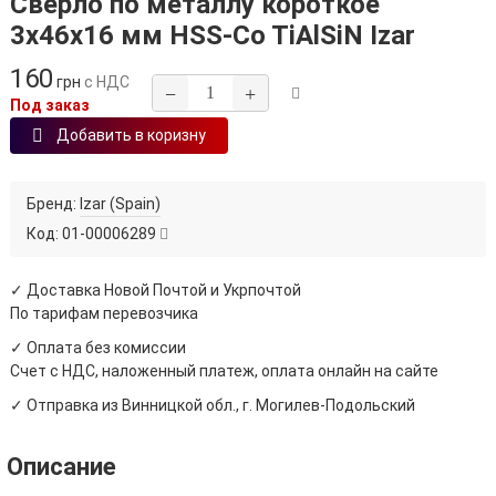
Сверло по металлу короткое
3х46х16 мм HSS-Co TiAlSiN Izar
160
грн
с НДС
−
+
Под заказ
Добавить в коризну
Бренд:
Izar (Spain)
Код:
01-00006289
✓ Доставка Новой Почтой и Укрпочтой
По тарифам перевозчика
✓ Оплата без комиссии
Счет с НДС, наложенный платеж, оплата онлайн на сайте
✓ Отправка из Винницкой обл., г. Могилев-Подольский
Описание