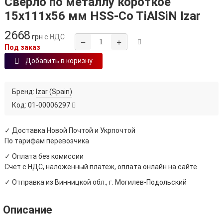
Сверло по металлу короткое
15х111х56 мм HSS-Co TiAlSiN Izar
2668
грн
с НДС
−
+
Под заказ
Добавить в коризну
Бренд:
Izar (Spain)
Код:
01-00006297
✓ Доставка Новой Почтой и Укрпочтой
По тарифам перевозчика
✓ Оплата без комиссии
Счет с НДС, наложенный платеж, оплата онлайн на сайте
✓ Отправка из Винницкой обл., г. Могилев-Подольский
Описание