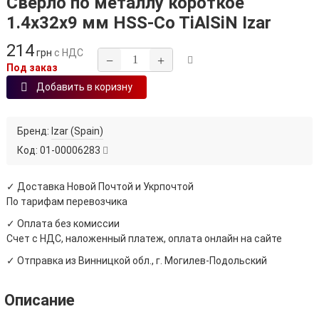
Сверло по металлу короткое
1.4х32х9 мм HSS-Co TiAlSiN Izar
214
грн
с НДС
−
+
Под заказ
Добавить в коризну
Бренд:
Izar (Spain)
Код:
01-00006283
✓ Доставка Новой Почтой и Укрпочтой
По тарифам перевозчика
✓ Оплата без комиссии
Счет с НДС, наложенный платеж, оплата онлайн на сайте
✓ Отправка из Винницкой обл., г. Могилев-Подольский
Описание