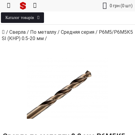
0
грн
(0 шт)
Каталог товарів
/
Сверла
/
По металлу
/
Средняя серия
/
Р6М5/Р6М5К5
SI (КНР) 0.5‑20 мм
/