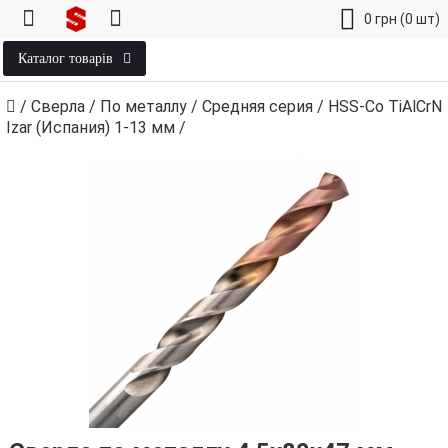
0
грн
(0 шт)
Каталог товарів
/
Сверла
/
По металлу
/
Средняя серия
/
HSS-Co TiAlCrN
Izar (Испания) 1‑13 мм
/