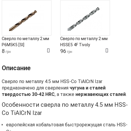
Сверло по металлу 2 мм
Сверло по металлу 2 мм
Р6М5К5 [SI]
HSSE5 4F Tivoly
8
96
грн
грн
Описание
Сверло по металлу 4.5 мм HSS-Co TiAlCrN Izar
предназначено для сверления
чугуна и сталей
твердостью 30-42 HRC
, а также
нержавеющих сталей
.
Особенности сверла по металлу 4.5 мм HSS-
Co TiAlCrN Izar
европейская кобальтовая быстрорежущая сталь HSS-