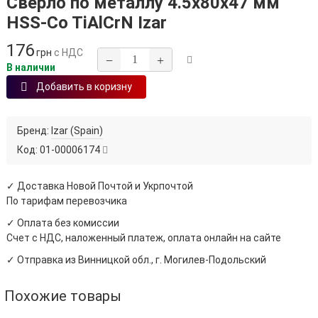
Сверло по металлу 4.5х80х47 мм
HSS-Co TiAlCrN Izar
176
грн
с НДС
−
+
В наличии
Добавить в коризну
Бренд:
Izar (Spain)
Код:
01-00006174
✓ Доставка Новой Почтой и Укрпочтой
По тарифам перевозчика
✓ Оплата без комиссии
Счет с НДС, наложенный платеж, оплата онлайн на сайте
✓ Отправка из Винницкой обл., г. Могилев-Подольский
Похожие товары