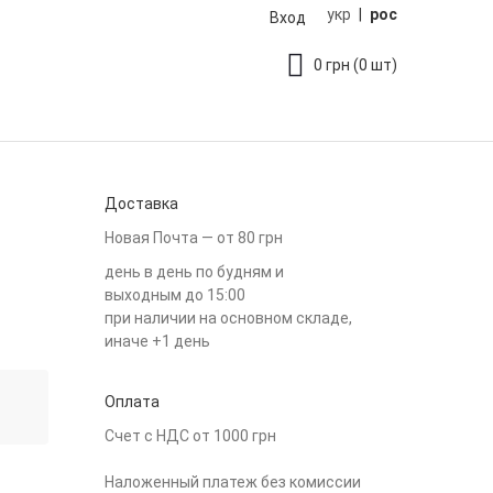
укр
|
рос
Вход
0
грн
(0 шт)
Доставка
Новая Почта — от 80 грн
день в день по будням и
выходным до 15:00
при наличии на основном складе,
иначе +1 день
Оплата
Счет с НДС от 1000 грн
Наложенный платеж без комиссии