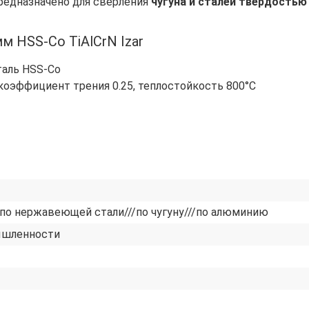
предназначено для сверления
чугуна и сталей твердостью 
м HSS-Co TiAlCrN Izar
таль HSS-Co
 коэффициент трения 0.25, теплостойкость 800°C
/по нержавеющей стали///по чугуну///по алюминию
ышленности