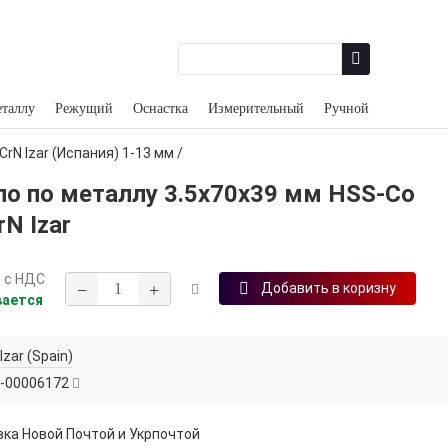
еталлу
Режущий
Оснастка
Измерительный
Ручной
CrN Izar (Испания) 1‑13 мм
/
ло по металлу 3.5х70х39 мм HSS-Co
rN Izar
н
с НДС
−
+
Добавить в коризну
вается
Izar (Spain)
-00006172
ка Новой Почтой и Укрпочтой