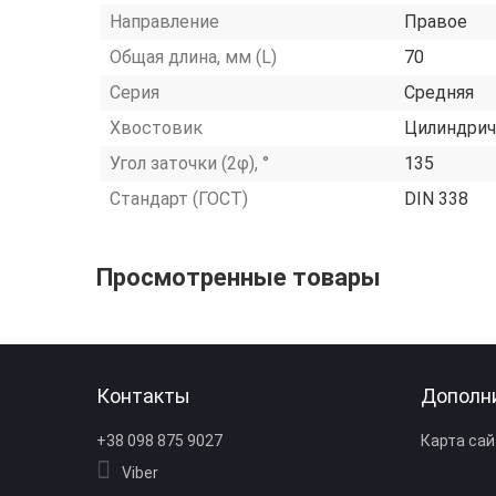
Направление
Правое
Общая длина, мм (L)
70
Серия
Средняя
Хвостовик
Цилиндрич
Угол заточки (2φ), °
135
Стандарт (ГОСТ)
DIN 338
Просмотренные товары
Контакты
Дополн
+38 098 875 9027
Карта сай
Viber