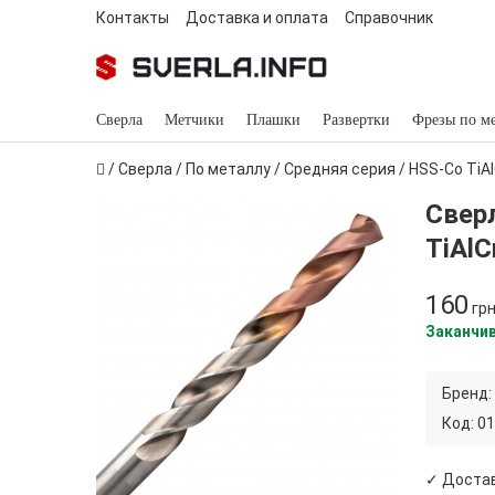
Контакты
Доставка и оплата
Справочник
Сверла
Метчики
Плашки
Развертки
Фрезы по м
/
Сверла
/
По металлу
/
Средняя серия
/
HSS-Co TiAl
Свер
TiAlC
160
гр
Заканчи
Бренд:
Код:
01
✓ Достав