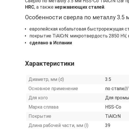
Сверло по металлу 3.5 мм HSS-Co TiAlCrN Izar 
HRC
, а также
нержавеющих сталей
.
Особенности сверла по металлу 3.5 м
европейская кобальтовая быстрорежущая с
покрытие TiAlCrN: микротвердость 2850 HV,
сделано в Испании
Характеристики
Диаметр, мм (d)
3.5
Основное применение
по стали//
Для кого
Для пром
Марка сплава
HSS-Co
Покрытие
TiAlCrN
Длина рабочей части, мм (l)
39