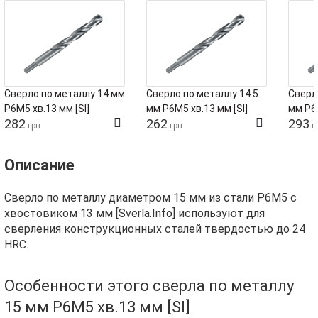
Сверло по металлу 14 мм
Сверло по металлу 14.5
Сверл
Р6М5 хв.13 мм [SI]
мм Р6М5 хв.13 мм [SI]
мм Р6М
282
262
293
грн
грн
г
Описание
Сверло по металлу диаметром 15 мм из стали Р6М5 с
хвостовиком 13 мм [Sverla.Info] используют для
сверления конструкционных сталей твердостью до 24
HRC.
Особенности этого сверла по металлу
15 мм Р6М5 хв.13 мм [SI]