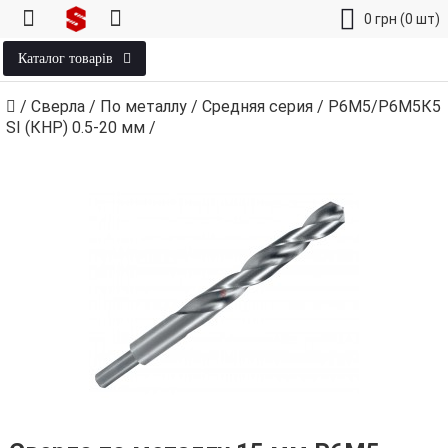
0
грн
(0 шт)
Каталог товарів
/
Сверла
/
По металлу
/
Средняя серия
/
Р6М5/Р6М5К5
SI (КНР) 0.5‑20 мм
/