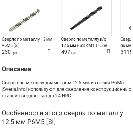
Сверло по металлу 13 мм
Сверло по металлу к/х
Сверл
Р6М5 [SI]
12.5 мм HSS КМ1 T‑Line
по мет
230
497
3115
Tivoly
Polari
грн
грн
Описание
Сверло по металлу диаметром 12.5 мм из стали Р6М5
[Sverla.Info] используют для сверления конструкционных
сталей твердостью до 24 HRC.
Особенности этого сверла по металлу
12.5 мм Р6М5 [SI]