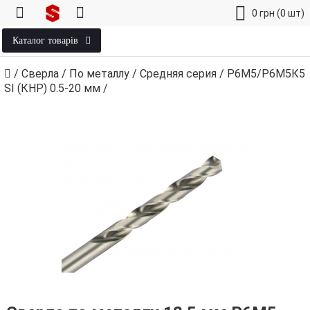
0
грн
(0 шт)
Каталог товарів
/
Сверла
/
По металлу
/
Средняя серия
/
Р6М5/Р6М5К5
SI (КНР) 0.5‑20 мм
/