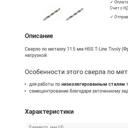
✓ Оплата
Счет с Н
✓ Отправ
Описание
Сверло по металлу 11.5 мм HSS T-Line Tivoly (
нагрузкой.
Особенности этого сверла по мета
для работы по
низколегированным сталям
т
самецентрование благодаря заточенному за
Характеристики
Диаметр, мм (d)