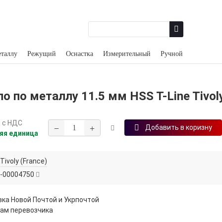
еталлу
Режущий
Оснастка
Измерительный
Ручной
о по металлу 11.5 мм HSS T-Line Tivol
н
с НДС
−
+
Добавить в коризну
яя единица
Tivoly (France)
-00004750
ка Новой Почтой и Укрпочтой
ам перевозчика