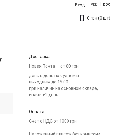
укр
|
рос
Вход
0
грн
(0 шт)
Доставка
y
Новая Почта — от 80 грн
день в день по будням и
выходным до 15:00
при наличии на основном складе,
иначе +1 день
Оплата
Счет с НДС от 1000 грн
Наложенный платеж без комиссии