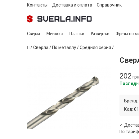
Контакты
Доставка и оплата
Справочник
Сверла
Метчики
Плашки
Развертки
Фрезы по м
/
Сверла
/
По металлу
/
Средняя серия
/
Сверл
202
гр
Последн
Бренд:
Код:
01
✓ Достав
По тариф