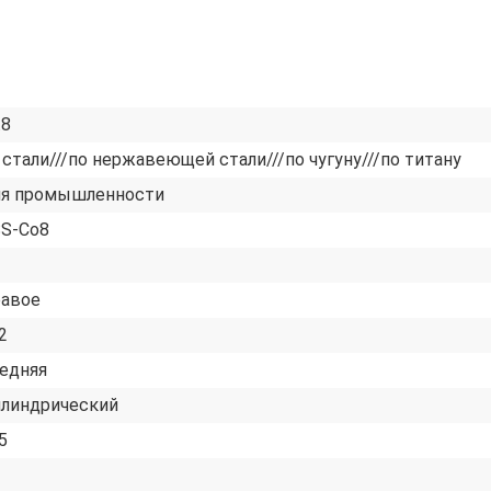
.8
 стали///по нержавеющей стали///по чугуну///по титану
я промышленности
S-Co8
авое
2
едняя
линдрический
5