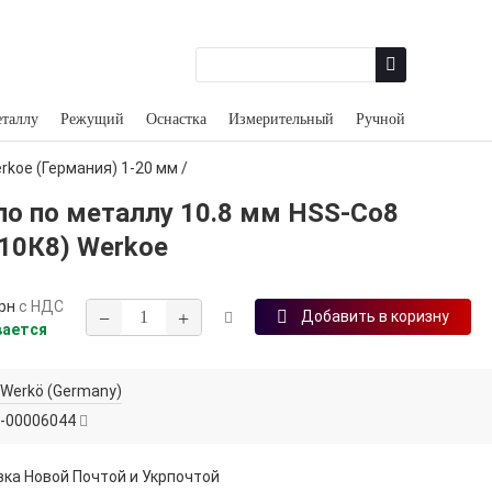
еталлу
Режущий
Оснастка
Измерительный
Ручной
rkoe (Германия) 1‑20 мм
/
ло по металлу 10.8 мм HSS‑Co8
10К8) Werkoe
рн
с НДС
−
+
Добавить в коризну
вается
Werkö (Germany)
-00006044
ка Новой Почтой и Укрпочтой