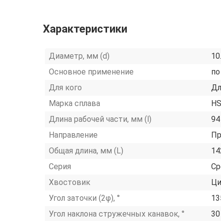
Характеристики
Диаметр, мм (d)
10
Основное применение
по
Для кого
Дл
Марка сплава
HS
Длина рабочей части, мм (l)
94
Направление
Пр
Общая длина, мм (L)
14
Серия
Ср
Хвостовик
Ци
Угол заточки (2φ), °
13
Угол наклона стружечных канавок, °
30