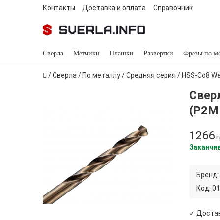
Контакты
Доставка и оплата
Справочник
Сверла
Метчики
Плашки
Развертки
Фрезы по м
/
Сверла
/
По металлу
/
Средняя серия
/
HSS-Co8 We
Свер
(Р2М
1266
г
Заканчи
Бренд:
Код:
01
✓ Достав