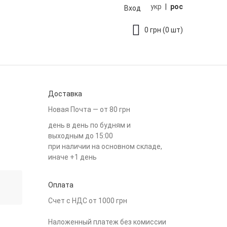
укр
|
рос
Вход
0
грн
(0 шт)
Доставка
Новая Почта — от 80 грн
день в день по будням и
выходным до 15:00
при наличии на основном складе,
иначе +1 день
Оплата
Счет с НДС от 1000 грн
Наложенный платеж без комиссии