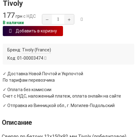
Tivoly
177
грн
с НДС
−
+
В наличии
Добавить в коризну
Бренд:
Tivoly (France)
Код:
01-00003474
✓ Доставка Новой Почтой и Укрпочтой
По тарифам перевозчика
✓ Оплата без комиссии
Счет с НДС, наложенный платеж, оплата онлайн на сайте
✓ Отправка из Винницкой обл., г. Могилев-Подольский
Описание
Сверло по бетону 12х150х92 мм Tivoly (победитовое)