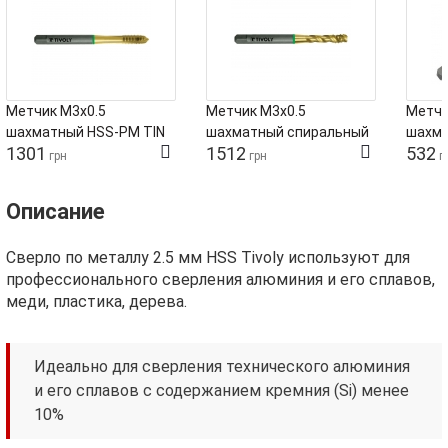
Метчик М3х0.5
Метчик М3х0.5
Метчи
шахматный HSS‑PM TIN
шахматный спиральный
шахма
1301
1512
532
Tivoly для вязких
HSS‑PM TIN Tivoly для
для в
грн
грн
г
материалов
вязких материалов
Описание
Сверло по металлу 2.5 мм HSS Tivoly используют для
профессионального сверления алюминия и его сплавов,
меди, пластика, дерева.
Идеально для сверления технического алюминия
и его сплавов с содержанием кремния (Si) менее
10%