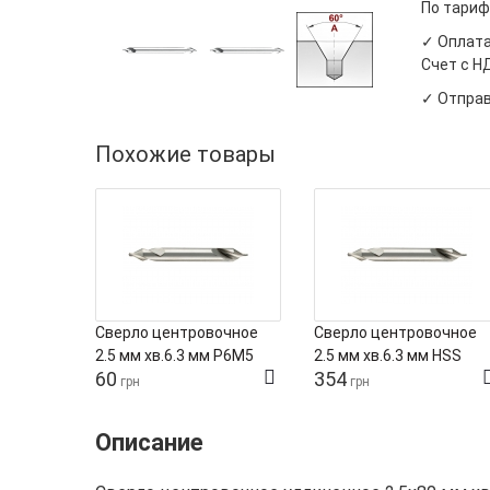
По тариф
✓ Оплата
Счет с Н
✓ Отправ
Похожие товары
Сверло центровочное
Сверло центровочное
2.5 мм хв.6.3 мм Р6М5
2.5 мм хв.6.3 мм HSS
60
354
[тип А] [SI]
[тип А] Tivoly
грн
грн
Описание