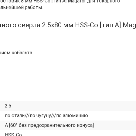
остовик 8 мм HSS‑Co [тип А] Magafor для токарного
альнейшей работы.
ого сверла 2.5х80 мм HSS‑Co [тип А] Mag
нием кобальта
2.5
по стали///по чугуну///по алюминию
А [60° без предохранительного конуса]
HSS-Co