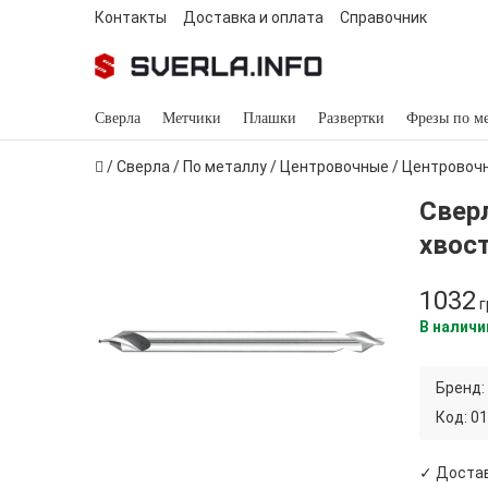
Контакты
Доставка и оплата
Справочник
Сверла
Метчики
Плашки
Развертки
Фрезы по м
/
Сверла
/
По металлу
/
Центровочные
/
Центровоч
Свер
хвост
1032
г
В наличи
Бренд:
Код:
01
✓ Достав