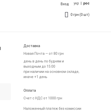
укр
|
рос
Вход
0
грн
(0 шт)
Доставка
м
Новая Почта — от 80 грн
день в день по будням и
выходным до 15:00
при наличии на основном складе,
иначе +1 день
Оплата
Счет с НДС от 1000 грн
Наложенный платеж без комиссии