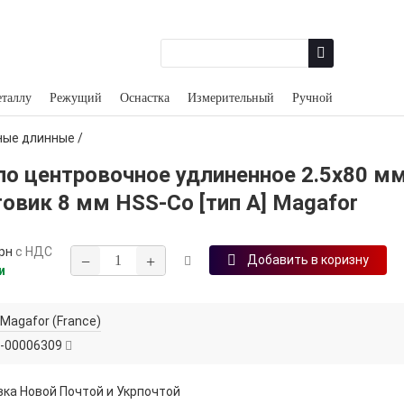
еталлу
Режущий
Оснастка
Измерительный
Ручной
ные длинные
/
ло центровочное удлиненное 2.5х80 м
овик 8 мм HSS‑Co [тип А] Magafor
рн
с НДС
−
+
Добавить в коризну
и
Magafor (France)
-00006309
ка Новой Почтой и Укрпочтой