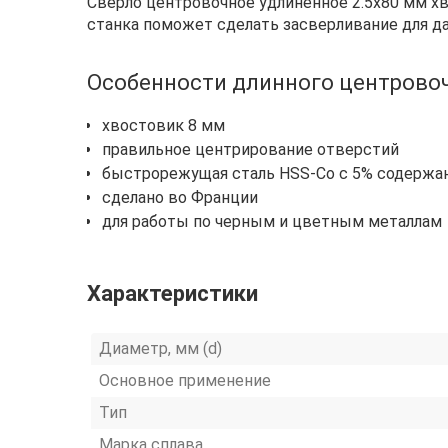
Сверло центровочное удлиненное 2.5х80 мм хв
станка поможет сделать засверливание для д
Особенности длинного центровочн
хвостовик 8 мм
правильное центрирование отверстий
быстрорежущая сталь HSS-Co с 5% содержа
сделано во Франции
для работы по черным и цветным металлам
Характеристики
Диаметр, мм (d)
Основное применение
Тип
Марка сплава