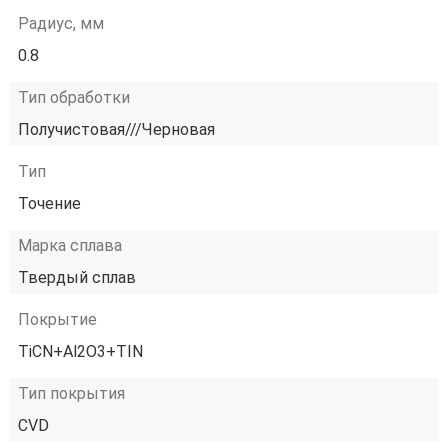
Радиус, мм
0.8
Тип обработки
Получистовая///Черновая
Тип
Точение
Марка сплава
Твердый сплав
Покрытие
TiCN+Al2O3+TIN
Тип покрытия
CVD