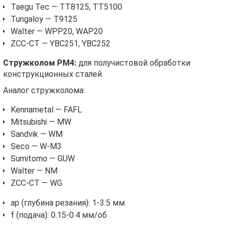
Taegu Tec — TT8125, TT5100
Tungaloy — T9125
Walter — WPP20, WAP20
ZCC-CT — YBC251, YBC252
Стружколом PM4:
для получистовой обработки
конструкционных сталей.
Аналог стружколома:
Kennametal — FAFL
Mitsubishi — MW
Sandvik — WM
Seco — W-M3
Sumitomo — GUW
Walter — NM
ZCC-CT — WG
ap (глубина резания): 1-3.5 мм
f (подача): 0.15-0.4 мм/об