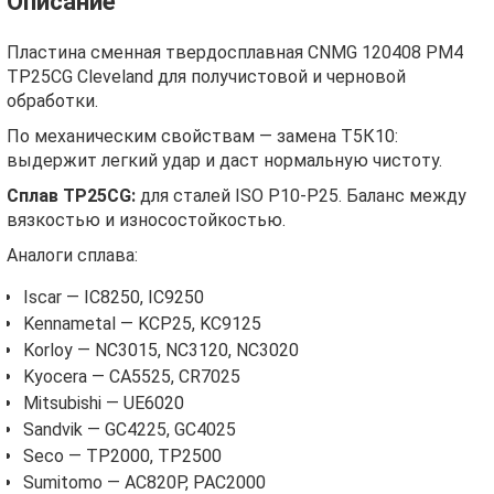
Описание
Пластина сменная твердосплавная CNMG 120408 PM4
TP25CG Cleveland для получистовой и черновой
обработки.
По механическим свойствам — замена Т5К10:
выдержит легкий удар и даст нормальную чистоту.
Сплав TP25CG:
для сталей ISO P10-P25. Баланс между
вязкостью и износостойкостью.
Аналоги сплава:
Iscar — IC8250, IC9250
Kennametal — KCP25, KC9125
Korloy — NC3015, NC3120, NC3020
Kyocera — CA5525, CR7025
Mitsubishi — UE6020
Sandvik — GC4225, GC4025
Seco — TP2000, TP2500
Sumitomo — AC820P, PAC2000