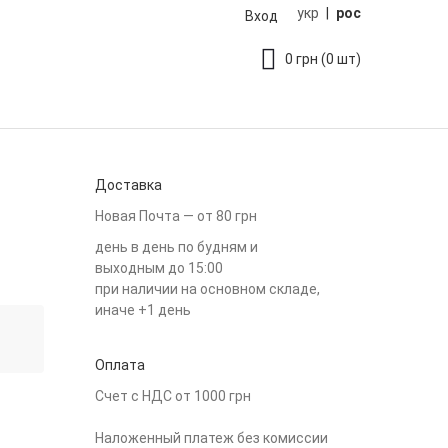
укр
|
рос
Вход
0
грн
(0 шт)
Доставка
Новая Почта — от 80 грн
день в день по будням и
выходным до 15:00
при наличии на основном складе,
иначе +1 день
Оплата
Счет с НДС от 1000 грн
Наложенный платеж без комиссии