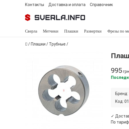
Контакты
Доставка и оплата
Справочник
Сверла
Метчики
Плашки
Развертки
Фрезы по м
/
Плашки
/
Трубные
/
Плашк
995
гр
Последн
Бренд:
Код:
01
✓ Достав
По тариф