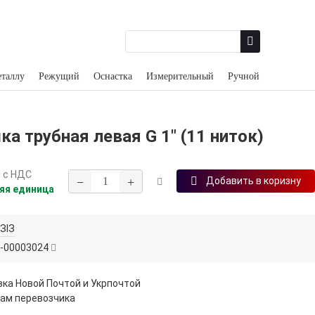
еталлу
Режущий
Оснастка
Измерительный
Ручной
а трубная левая G 1" (11 ниток)
н
с НДС
−
+
Добавить в коризну
яя единица
ЗІЗ
-00003024
ка Новой Почтой и Укрпочтой
ам перевозчика