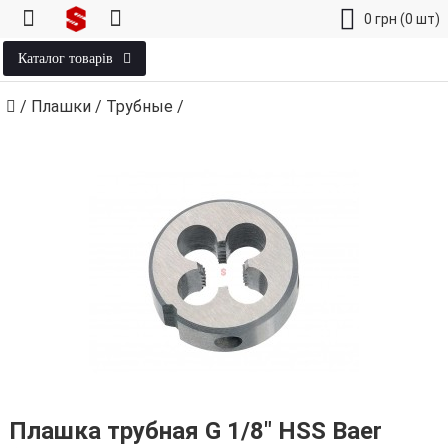
0
грн
(0 шт)
Каталог товарів
/
Плашки
/
Трубные
/
Плашка трубная G 1/8" HSS Baer