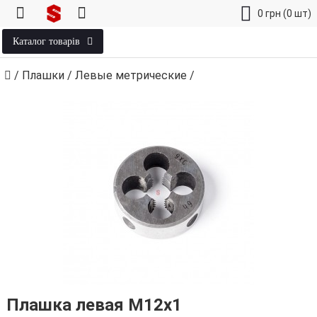
0
грн
(0 шт)
Каталог товарів
/
Плашки
/
Левые метрические
/
Плашка левая М12х1