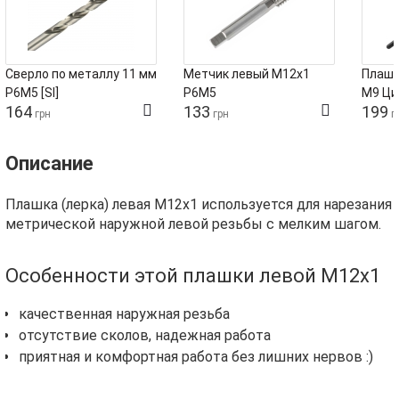
Сверло по металлу 11 мм
Метчик левый М12х1
Плашк
Р6М5 [SI]
Р6М5
М9 Ци
164
133
199
грн
грн
г
Описание
Плашка (лерка) левая М12х1 используется для нарезания
метрической наружной левой резьбы с мелким шагом.
Особенности этой плашки левой М12х1
качественная наружная резьба
отсутствие сколов, надежная работа
приятная и комфортная работа без лишних нервов :)