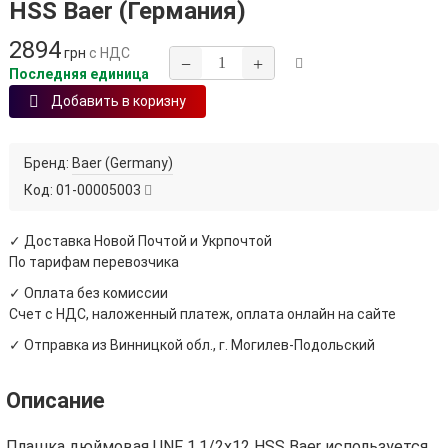
HSS Baer (Германия)
2894
грн
с НДС
−
+
Последняя единица
Добавить в коризну
Бренд:
Baer (Germany)
Код:
01-00005003
✓ Доставка Новой Почтой и Укрпочтой
По тарифам перевозчика
✓ Оплата без комиссии
Счет с НДС, наложенный платеж, оплата онлайн на сайте
✓ Отправка из Винницкой обл., г. Могилев-Подольский
Описание
Плашка дюймовая UNF 1.1/2х12 HSS Baer используется