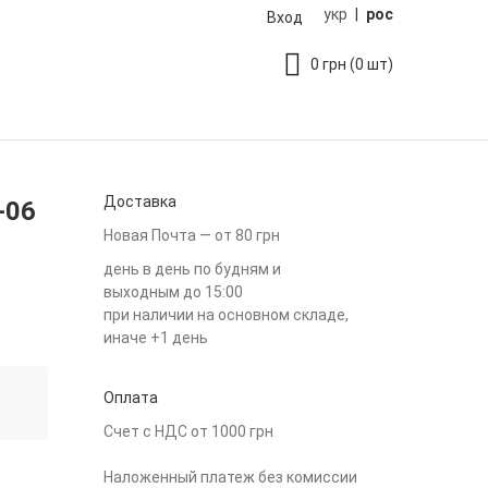
укр
|
рос
Вход
0
грн
(0 шт)
Доставка
-06
Новая Почта — от 80 грн
день в день по будням и
выходным до 15:00
при наличии на основном складе,
иначе +1 день
Оплата
Счет с НДС от 1000 грн
Наложенный платеж без комиссии