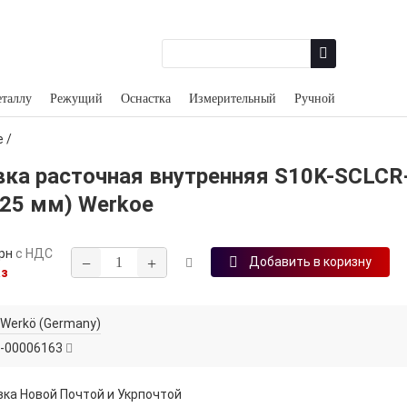
еталлу
Режущий
Оснастка
Измерительный
Ручной
е
/
вка расточная внутренняя S10K-SCLCR
125 мм) Werkoe
рн
с НДС
−
+
Добавить в коризну
аз
Werkö (Germany)
-00006163
ка Новой Почтой и Укрпочтой