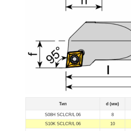
Тип
d (мм)
S08H SCLCR/L 06
8
S10K SCLCR/L 06
10