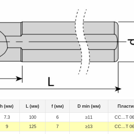
h (мм)
L (мм)
f (мм)
D min (мм)
Пласти
7.3
100
6
≥11
CC…T 060
9
125
7
≥13
CC…T 060