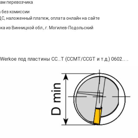
ам перевозчика
 без комиссии
ДС, наложенный платеж, оплата онлайн на сайте
ка из Винницкой обл., г. Могилев-Подольский
erkoe под пластины CC…T (CCMT/CCGT и т.д.) 0602… ..