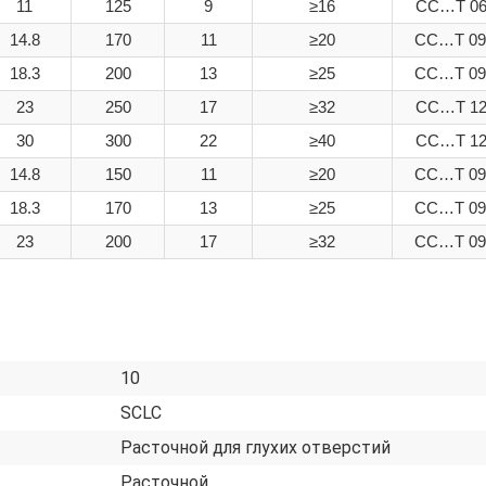
11
125
9
≥16
CC…T 060
14.8
170
11
≥20
CC…T 09
18.3
200
13
≥25
CC…T 09
23
250
17
≥32
CC…T 120
30
300
22
≥40
CC…T 120
14.8
150
11
≥20
CC…T 09
18.3
170
13
≥25
CC…T 09
23
200
17
≥32
CC…T 09
10
SCLC
Расточной для глухих отверстий
Расточной