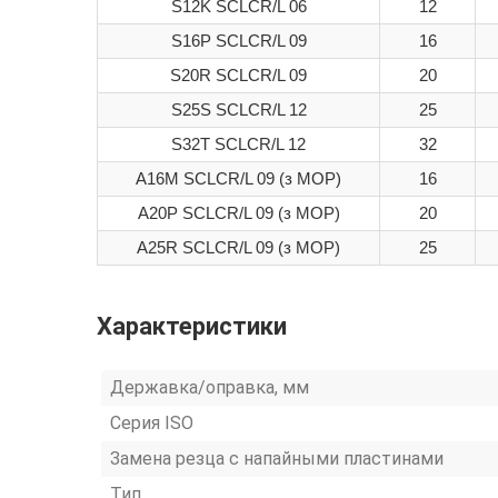
S12K SCLCR/L 06
12
S16P SCLCR/L 09
16
S20R SCLCR/L 09
20
S25S SCLCR/L 12
25
S32T SCLCR/L 12
32
A16M SCLCR/L 09 (з МОР)
16
A20P SCLCR/L 09 (з МОР)
20
A25R SCLCR/L 09 (з МОР)
25
Характеристики
Державка/оправка, мм
Серия ISO
Замена резца с напайными пластинами
Тип