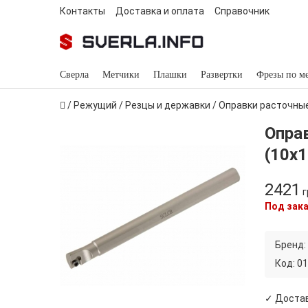
Контакты
Доставка и оплата
Справочник
Сверла
Метчики
Плашки
Развертки
Фрезы по м
/
Режущий
/
Резцы и державки
/
Оправки расточны
Опра
(10х
2421
г
Под зак
Бренд:
Код:
01
✓ Достав