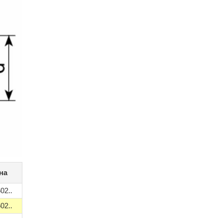
на
2..
2..