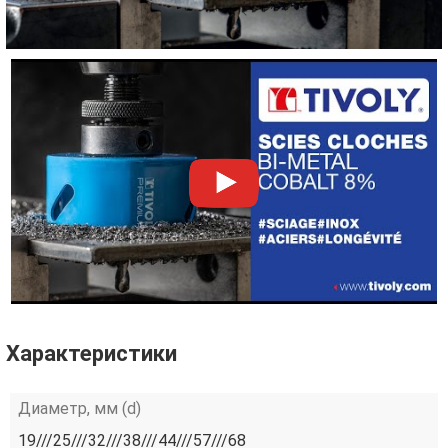
Характеристики
Диаметр, мм (d)
19///25///32///38///44///57///68