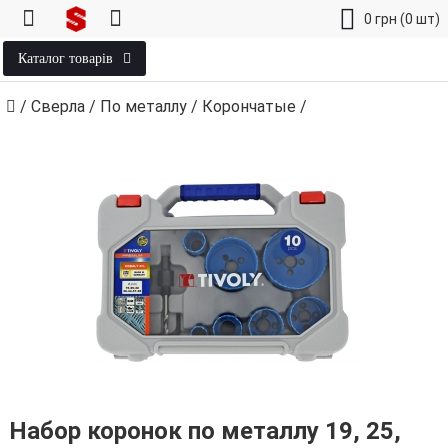
0
грн
(0 шт)
Каталог товарів
/
Сверла
/
По металлу
/
Корончатые
/
Набор коронок по металлу 19, 25,