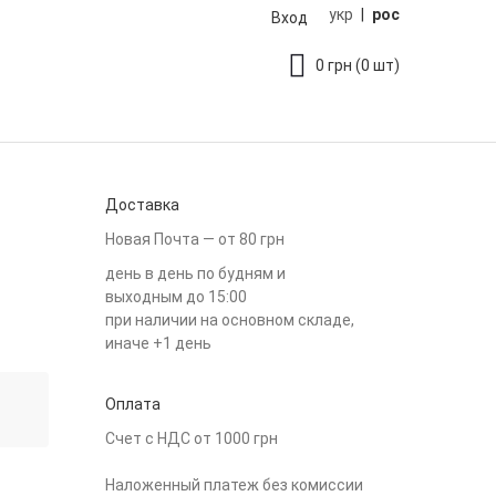
укр
|
рос
Вход
0
грн
(0 шт)
Доставка
Новая Почта — от 80 грн
день в день по будням и
выходным до 15:00
при наличии на основном складе,
иначе +1 день
Оплата
Счет с НДС от 1000 грн
Наложенный платеж без комиссии