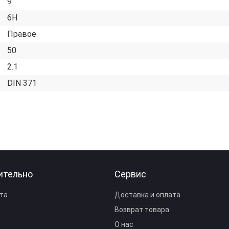
9
6H
Правое
50
2.1
DIN 371
ительно
Сервис
та
Доставка и оплата
Возврат товара
О нас