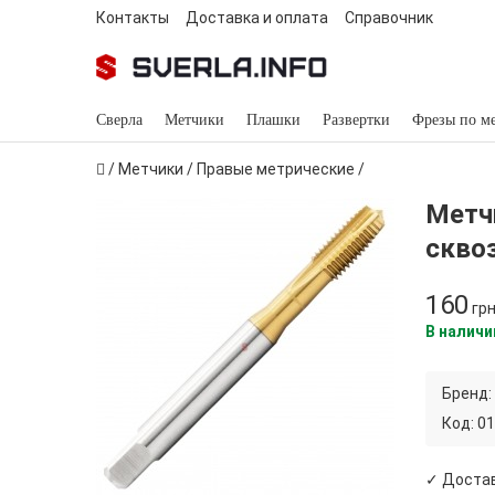
Контакты
Доставка и оплата
Справочник
Сверла
Метчики
Плашки
Развертки
Фрезы по м
/
Метчики
/
Правые метрические
/
Метчи
скво
160
гр
В наличи
Бренд:
Код:
01
✓ Достав