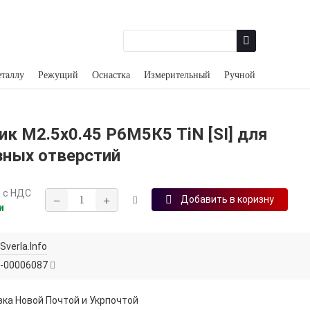
еталлу
Режущий
Оснастка
Измерительный
Ручной
к М2.5х0.45 Р6М5К5 TiN [SI] для
зных отверстий
н
с НДС
−
+
Добавить в коризну
и
Sverla.Info
-00006087
ка Новой Почтой и Укрпочтой