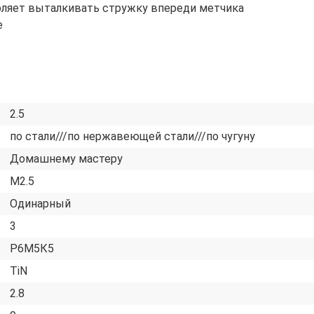
зволяет выталкивать стружку впереди метчика
е
2.5
по стали///по нержавеющей стали///по чугуну
Домашнему мастеру
М2.5
Одинарный
3
Р6М5К5
TiN
2.8