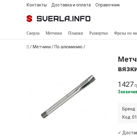
Контакты
Доставка и оплата
Справочник
Сверла
Метчики
Плашки
Развертки
Фрезы по м
/
Метчики
/
По алюминию
/
Метч
вязк
1427
г
Заканчи
Бренд:
Код:
01
✓ Достав