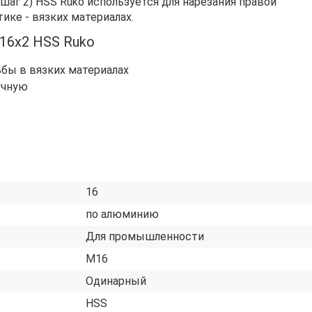
г 2) HSS Ruko используется для нарезания правой
ике - вязких материалах.
16х2 HSS Ruko
ьбы в вязких материалах
учную
16
по алюминию
Для промышленности
М16
Одинарный
HSS