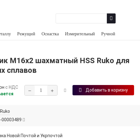
еталлу
Режущий
Оснастка
Измерительный
Ручной
ик М16х2 шахматный HSS Ruko для
их сплавов
рн
с НДС
−
+
Добавить в коризну
вается
Ruko
-00003489
ка Новой Почтой и Укрпочтой