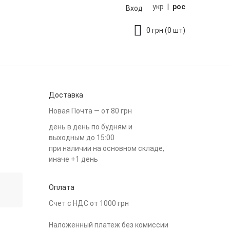
укр
|
рос
Вход
0
грн
(0 шт)
Доставка
Новая Почта — от 80 грн
день в день по будням и
выходным до 15:00
при наличии на основном складе,
иначе +1 день
Оплата
Счет с НДС от 1000 грн
Наложенный платеж без комиссии