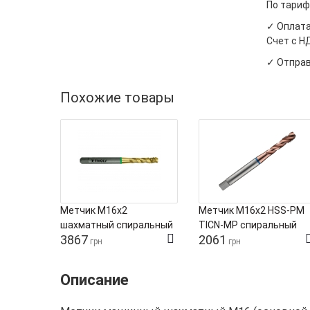
По тариф
✓ Оплата
Счет с Н
✓ Отправ
Похожие товары
Метчик М16х2
Метчик М16х2 HSS-PM
шахматный спиральный
TICN-MP спиральный
3867
2061
HSS‑PM TIN Tivoly для
Tivoly
грн
грн
вязких сплавов
Описание