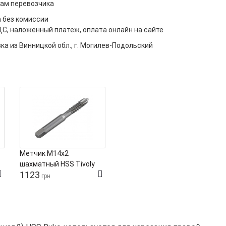
ам перевозчика
 без комиссии
ДС, наложенный платеж, оплата онлайн на сайте
ка из Винницкой обл., г. Могилев-Подольский
Метчик М14х2
шахматный HSS Tivoly
1123
для вязких материалов
грн