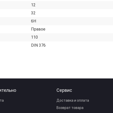
12
32
6H
Правое
110
DIN 376
ительно
Сервис
та
Доставка и оплата
Возврат товара