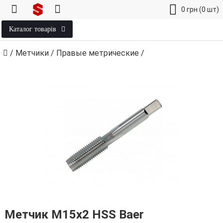
0
грн
(0 шт)
Каталог товарів
/
Метчики
/
Правые метрические
/
Метчик М15х2 HSS Baer