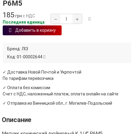
Р6М5
185
грн
с НДС
−
+
Последняя единица
Добавить в коризну
Бренд:
ЛІЗ
Код:
01-00002644
✓ Доставка Новой Почтой и Укрпочтой
По тарифам перевозчика
✓ Оплата без комиссии
Счет с НДС, наложенный платеж, оплата онлайн на сайте
✓ Отправка из Винницкой обл., г. Могилев-Подольский
Описание
Метчик конический дюймовый К 1/4" Р6М5