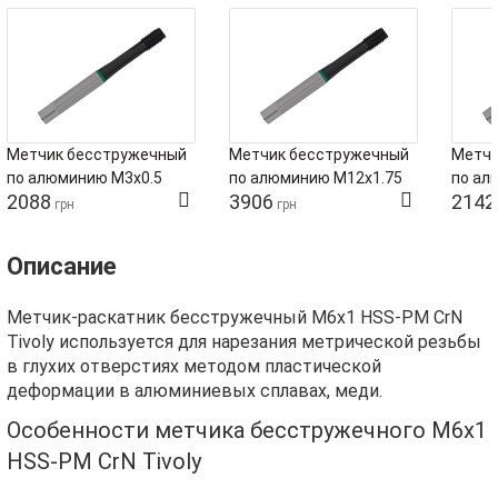
Метчик бесстружечный
Метчик бесстружечный
Метчи
по алюминию М3х0.5
по алюминию М12х1.75
по ал
2088
3906
2142
HSS-PM CrN Tivoly глухой
HSS-PM CrN Tivoly глухой
HSS-PM
грн
грн
Описание
Метчик-раскатник бесстружечный М6х1 HSS-PM CrN
Tivoly используется для нарезания метрической резьбы
в глухих отверстиях методом пластической
деформации в алюминиевых сплавах, меди.
Особенности метчика бесстружечного М6х1
HSS-PM CrN Tivoly