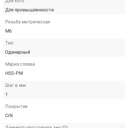
Для кого
Для промышленности
Резьба метрическая
М6
Тип
Одинарный
Марка сплава
HSS-PM
Шаг в мм
1
Покрытие
CrN
Диаметр хвостовика, мм (D)