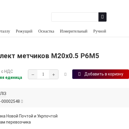
еталлу
Режущий
Оснастка
Измерительный
Ручной
лект метчиков М20х0.5 Р6М5
н
с НДС
−
+
Добавить в коризну
яя единица
ЛІЗ
-00002548
ка Новой Почтой и Укрпочтой
ам перевозчика