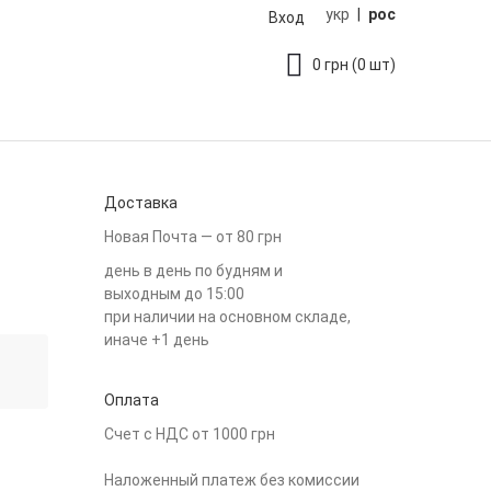
укр
|
рос
Вход
0
грн
(0 шт)
Доставка
Новая Почта — от 80 грн
день в день по будням и
выходным до 15:00
при наличии на основном складе,
иначе +1 день
Оплата
Счет с НДС от 1000 грн
Наложенный платеж без комиссии