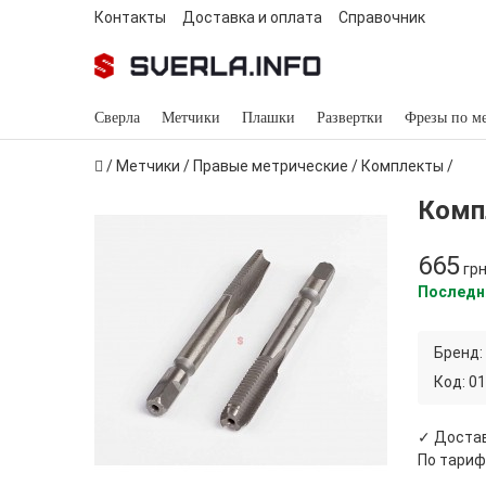
Контакты
Доставка и оплата
Справочник
Сверла
Метчики
Плашки
Развертки
Фрезы по м
/
Метчики
/
Правые метрические
/
Комплекты
/
Комп
665
гр
Последн
Бренд:
Код:
01
✓ Достав
По тариф