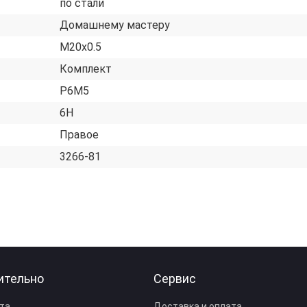
по стали
Домашнему мастеру
М20х0.5
Комплект
Р6М5
6H
Правое
3266-81
ительно
Сервис
та
Доставка и оплата