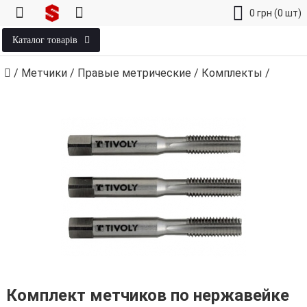
0
грн
(0 шт)
Каталог товарів
/
Метчики
/
Правые метрические
/
Комплекты
/
Комплект метчиков по нержавейке