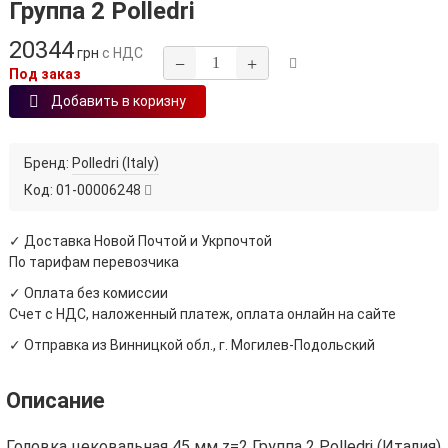
Группа 2 Polledri
20344
грн
с НДС
−
+
Под заказ
Добавить в коризну
Бренд:
Polledri (Italy)
Код:
01-00006248
✓ Доставка Новой Почтой и Укрпочтой
По тарифам перевозчика
✓ Оплата без комиссии
Счет с НДС, наложенный платеж, оплата онлайн на сайте
✓ Отправка из Винницкой обл., г. Могилев-Подольский
Описание
Головка цековальная 45 мм z=2 Группа 2 Polledri (Италия)