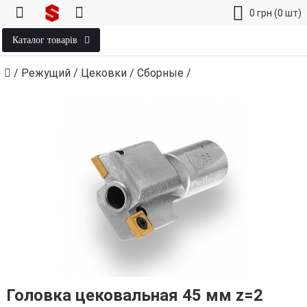
0
грн
(0 шт)
Каталог товарів
/
Режущий
/
Цековки
/
Сборные
/
Головка цековальная 45 мм z=2