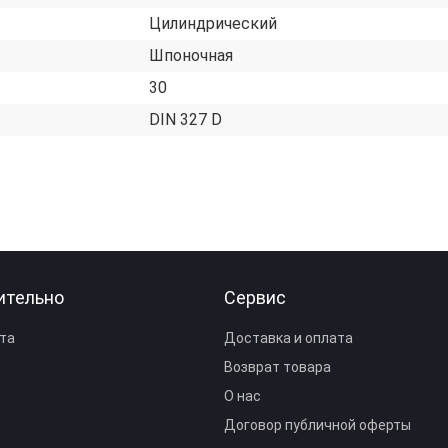
Цилиндрический
Шпоночная
30
DIN 327 D
ительно
Сервис
та
Доставка и оплата
Возврат товара
О нас
Договор публичной оферты