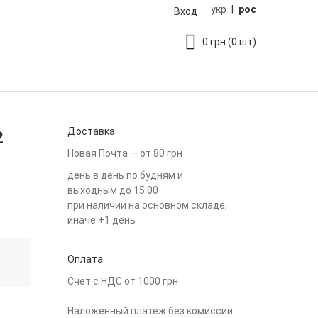
укр
|
рос
Вход
0
грн
(0 шт)
Доставка
2
Новая Почта — от 80 грн
день в день по будням и
выходным до 15:00
при наличии на основном складе,
иначе +1 день
Оплата
Счет с НДС от 1000 грн
Наложенный платеж без комиссии