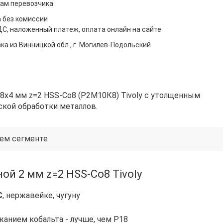
ам перевозчика
 без комиссии
ДС, наложенный платеж, оплата онлайн на сайте
ка из Винницкой обл., г. Могилев-Подольский
48х4 мм z=2 HSS-Co8 (Р2М10К8) Tivoly с утолщенным
ской обработки металлов.
ем сегменте
й 2 мм z=2 HSS-Co8 Tivoly
C
, нержавейке, чугуну
жанием кобальта - лучше, чем Р18