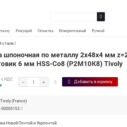
еталлу
Режущий
Оснастка
Измерительный
Ручной
й стали
/
а шпоночная по металлу 2х48х4 мм z=
товик 6 мм HSS-Co8 (Р2М10К8) Tivoly
н
с НДС
−
+
Добавить в коризну
и
Tivoly (France)
-00005153
ка Новой Почтой и Укрпочтой