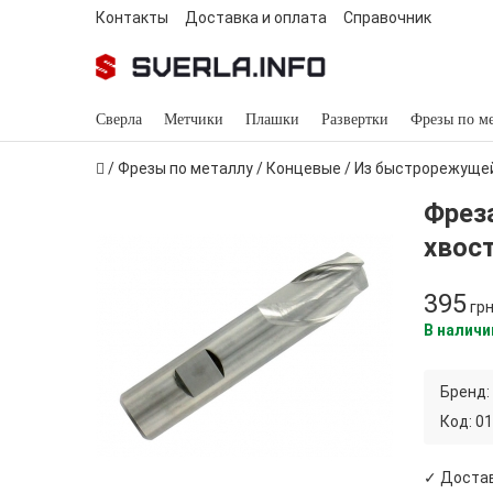
Контакты
Доставка и оплата
Справочник
Сверла
Метчики
Плашки
Развертки
Фрезы по м
/
Фрезы по металлу
/
Концевые
/
Из быстрорежуще
Фрез
хвос
395
гр
В наличи
Бренд:
Код:
01
✓ Достав