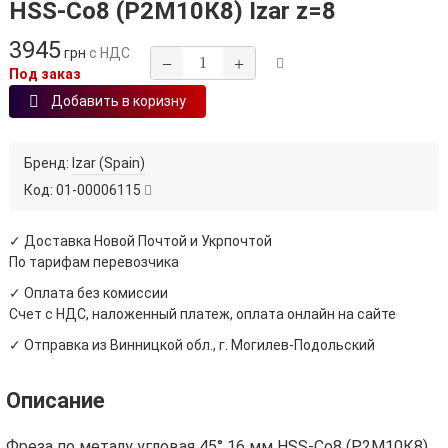
HSS‑Co8 (Р2М10К8) Izar z=8
3945
грн
с НДС
−
+
Под заказ
Добавить в коризну
Бренд:
Izar (Spain)
Код:
01-00006115
✓ Доставка Новой Почтой и Укрпочтой
По тарифам перевозчика
✓ Оплата без комиссии
Счет с НДС, наложенный платеж, оплата онлайн на сайте
✓ Отправка из Винницкой обл., г. Могилев-Подольский
Описание
Фреза по металу угловая 45° 16 мм HSS-Co8 (Р2М10К8)