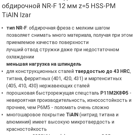
обдирочной NR-F 12 мм z=5 HSS-PM
TiAlN Izar
тип NR-F
: обдирочная фреза с мелким шагом
позволяет снимать много материала, получая при этом
приемлемое качество поверхности
лучший отвод стружки даже при недостаточном
охлаждении
меньшая нагрузка на шпиндель
для конструкционных сталей
твердостью до 43 HRC
,
титана, ферритных (401, 420, 431) и мартенситных
(405, 410, 430) нержавеющих сталей
порошковая быстрорежущая спецсталь
Р11М2К8Ф5
-
невероятная производительность, износостойкость и
прочнее, чем Р6М5 - поломать очень сложно
многошаровое покрытие
TiAlN
(нитрид титана и
алюминия) имеет высокую микротвердость и
красностойкость