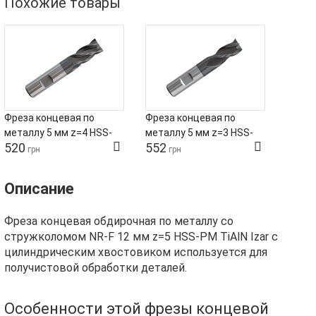
Похожие товары
Фреза концевая по
Фреза концевая по
металлу 5 мм z=4 HSS-
металлу 5 мм z=3 HSS-
520
552
Co8 TiAlN Tivoly
Co8 TiAlN Tivoly
грн
грн
Описание
Фреза концевая обдирочная по металлу со
стружколомом NR-F 12 мм z=5 HSS-PM TiAlN Izar с
цилиндрическим хвостовиком используется для
получистовой обработки деталей.
Особенности этой фрезы концевой