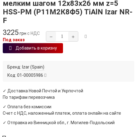
мелким шагом 12х83х26 мм z=5
HSS-PM (Р11М2К8Ф5) TiAlN Izar NR-
F
3225
грн
с НДС
−
+
Под заказ
Добавить в коризну
Бренд:
Izar (Spain)
Код:
01-00005986
✓ Доставка Новой Почтой и Укрпочтой
По тарифам перевозчика
✓ Оплата без комиссии
Счет с НДС, наложенный платеж, оплата онлайн на сайте
✓ Отправка из Винницкой обл., г. Могилев-Подольский