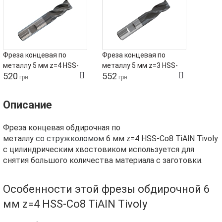
Фреза концевая по
Фреза концевая по
металлу 5 мм z=4 HSS-
металлу 5 мм z=3 HSS-
520
552
Co8 TiAlN Tivoly
Co8 TiAlN Tivoly
грн
грн
Описание
Фреза концевая обдирочная по
металлу
со стружколомом
6 мм z=4 HSS-Co8 TiAlN Tivoly
с цилиндрическим хвостовиком используется для
снятия большого количества материала с заготовки.
Особенности этой фрезы обдирочной 6
мм z=4 HSS-Co8 TiAlN Tivoly