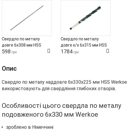
Свердло по металу
Свердло по металу
довге 6х308 мм HSS
довге к/х 6х315 мм HSS
598
1784
Tivoly
КМ1 Tivoly
грн
грн
Опис
Свердло по металу наддовге 6х330х225 мм HSS Werkoe
використовують для свердління глибоких отворів.
Особливості цього свердла по металу
подовженого 6х330 мм Werkoe
зроблено в Німеччині