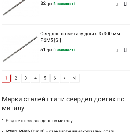
32
грн
В наявності
Свердло по металу довге 3х300 мм
Р6М5 [SI]
51
грн
В наявності
1
2
3
4
5
6
>
>|
Марки сталей і типи свердел довгих по
металу
1. Бюджетні сверла довгі по металу
Р2М1, Р6М5
(тип N) – стандартні швидкорізальні сталі,