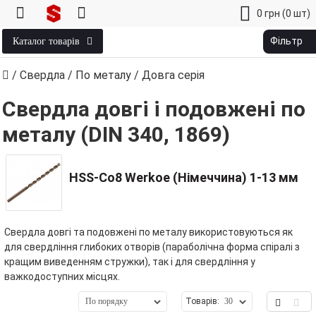
0
грн
(0 шт)
Фільтр
Каталог товарів
/
Свердла
/
По металу
/ Довга серія
Свердла довгі і подовжені по
металу (DIN 340, 1869)
HSS-Co8 Werkoe (Німеччина) 1‑13 мм
Свердла довгі та подовжені по металу використовуються як
для свердління глибоких отворів (параболічна форма спіралі з
кращим виведенням стружки), так і для свердління у
важкодоступних місцях.
Товарів: