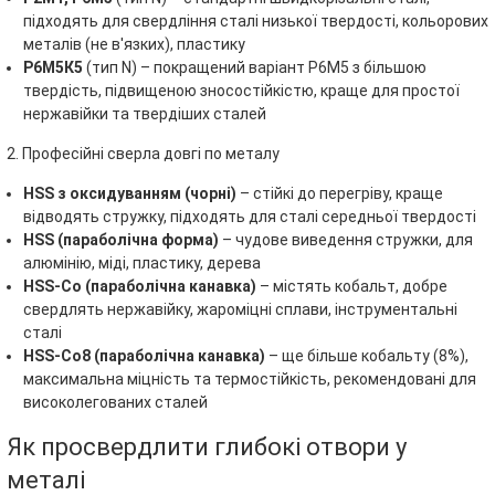
підходять для свердління сталі низької твердості, кольорових
металів (не в'язких), пластику
Р6М5К5
(тип N) – покращений варіант Р6М5 з більшою
твердість, підвищеною зносостійкістю, краще для простої
нержавійки та твердіших сталей
2. Професійні сверла довгі по металу
HSS з оксидуванням
(чорні)
– стійкі до перегріву, краще
відводять стружку, підходять для сталі середньої твердості
HSS (параболічна форма)
– чудове виведення стружки, для
алюмінію, міді, пластику, дерева
HSS-Co (параболічна канавка)
– містять кобальт, добре
свердлять нержавійку, жароміцні сплави, інструментальні
сталі
HSS-Co8 (параболічна канавка)
– ще більше кобальту (8%),
максимальна міцність та термостійкість, рекомендовані для
високолегованих сталей
Як просвердлити глибокі отвори у
металі