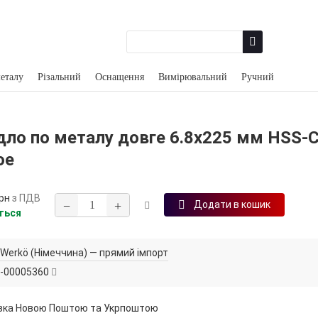
еталу
Різальний
Оснащення
Вимірювальний
Ручний
дло по металу довге 6.8х225 мм HSS-
oe
рн
з ПДВ
−
+
Додати в кошик
ться
Werkö (Німеччина) — прямий імпорт
-00005360
вка Новою Поштою та Укрпоштою