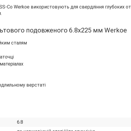
SS-Co Werkoe використовують для свердління глубоких от
.
льтового подовженого 6.8х225 мм Werkoe
йким сталям
аточці
матеріалах
рдлильному верстаті
6.8