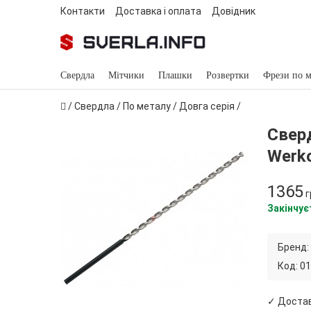
Контакти
Доставка і оплата
Довідник
Свердла
Мітчики
Плашки
Розвертки
Фрези по м
/
Свердла
/
По металу
/
Довга серія
/
Свер
Werk
1365
г
Закінчує
Бренд:
Код:
01
✓ Доста