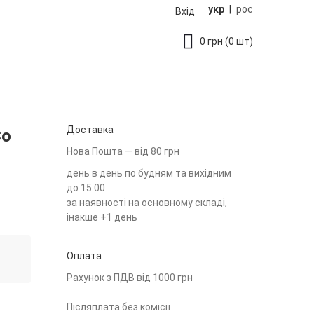
укр
|
рос
Вхід
0
грн
(0 шт)
Доставка
Co
Нова Пошта — від 80 грн
день в день по будням та вихідним
до 15:00
за наявності на основному складі,
інакше +1 день
Оплата
Рахунок з ПДВ від 1000 грн
Післяплата без комісії