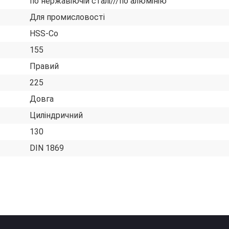
по нержавіючій сталі///по алюмінію
Для промисловості
HSS-Co
155
Правий
225
Довга
Циліндричний
130
DIN 1869