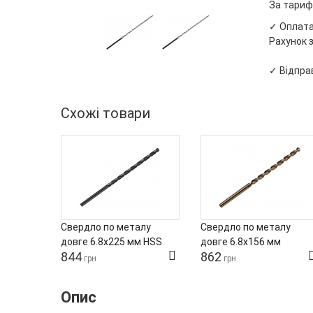
За тариф
✓ Оплата 
Рахунок з
✓ Відправ
Схожі товари
Свердло по металу
Свердло по металу
довге 6.8х225 мм HSS
довге 6.8х156 мм
844
862
Werkoe
HSS‑Co8 Werkoe
грн
грн
Опис