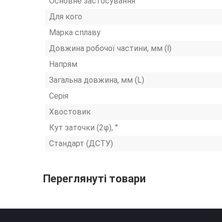
Основне застосування
Для кого
Марка сплаву
Довжина робочої частини, мм (l)
Напрям
Загальна довжина, мм (L)
Серія
Хвостовик
Кут заточки (2φ), °
Стандарт (ДСТУ)
Переглянуті товари