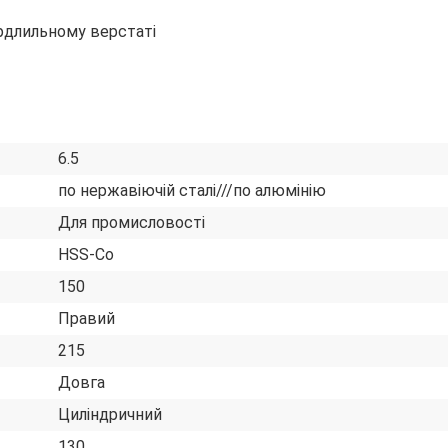
рдлильному верстаті
6.5
по нержавіючій сталі///по алюмінію
Для промисловості
HSS-Co
150
Правий
215
Довга
Циліндричний
130