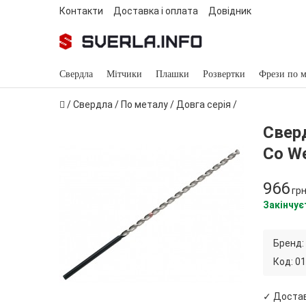
Контакти
Доставка і оплата
Довідник
Свердла
Мітчики
Плашки
Розвертки
Фрези по м
/
Свердла
/
По металу
/
Довга серія
/
Свер
Co W
966
гр
Закінчує
Бренд:
Код:
01
✓ Доста