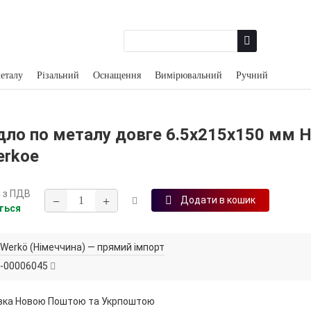
еталу
Різальний
Оснащення
Вимірювальний
Ручний
дло по металу довге 6.5х215х150 мм 
erkoe
н
з ПДВ
−
+
Додати в кошик
ться
Werkö (Німеччина) — прямий імпорт
-00006045
вка Новою Поштою та Укрпоштою