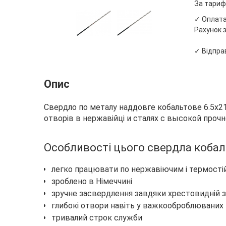
За тариф
✓ Оплата 
Рахунок з
✓ Відправ
Опис
Свердло по металу наддовге кобальтове 6.5х2
отворів в нержавійці и сталях с высокой проч
Особливості цього свердла коба
легко працювати по нержавіючим і термості
зроблено в Німеччині
зручне засвердлення завдяки хрестовидній з
глибокі отвори навіть у важкооброблюваних 
тривалий строк служби