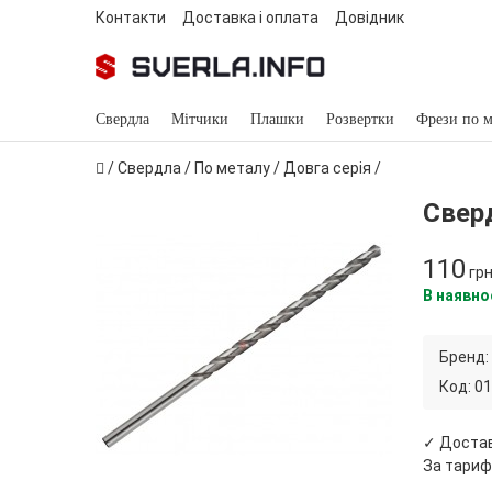
Контакти
Доставка і оплата
Довідник
Свердла
Мітчики
Плашки
Розвертки
Фрези по м
/
Свердла
/
По металу
/
Довга серія
/
Сверд
110
гр
В наявно
Бренд:
Код:
01
✓ Доста
За тариф