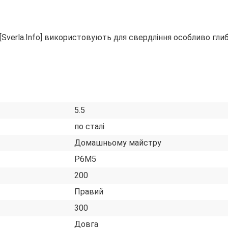
Sverla.Info] використовують для свердління особливо гли
5.5
по сталі
Домашньому майстру
Р6М5
200
Правий
300
Довга