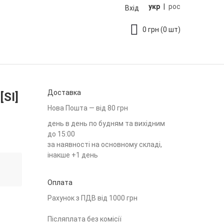
укр
|
рос
Вхід
0
грн
(0 шт)
Доставка
SI]
Нова Пошта — від 80 грн
день в день по будням та вихідним
до 15:00
за наявності на основному складі,
інакше +1 день
Оплата
Рахунок з ПДВ від 1000 грн
Післяплата без комісії