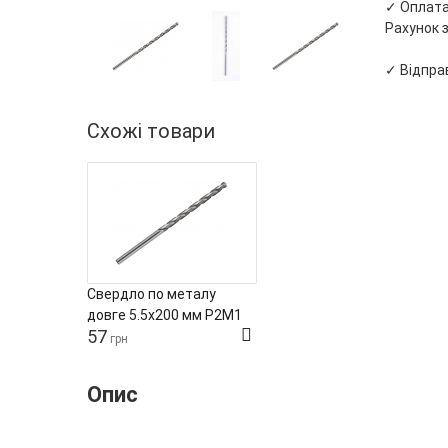
✓ Оплата 
Рахунок з
✓ Відправ
Схожі товари
Свердло по металу
довге 5.5х200 мм Р2М1
57
[SI]
грн
Опис