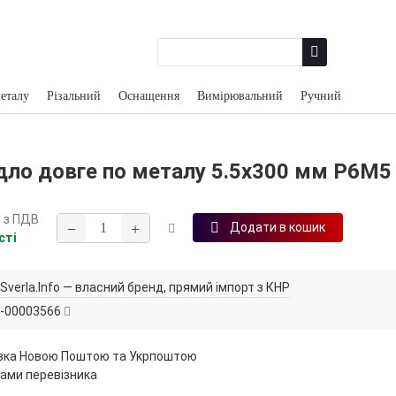
еталу
Різальний
Оснащення
Вимірювальний
Ручний
ло довге по металу 5.5х300 мм Р6М5 [
н
з ПДВ
−
+
Додати в кошик
сті
Sverla.Info — власний бренд, прямий імпорт з КНР
-00003566
вка Новою Поштою та Укрпоштою
ами перевізника