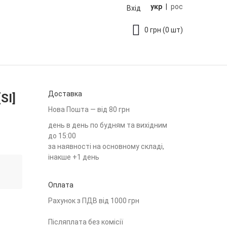
укр
|
рос
Вхід
0
грн
(0 шт)
Доставка
SI]
Нова Пошта — від 80 грн
день в день по будням та вихідним
до 15:00
за наявності на основному складі,
інакше +1 день
Оплата
Рахунок з ПДВ від 1000 грн
Післяплата без комісії