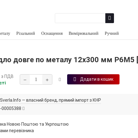
еталу
Різальний
Оснащення
Вимірювальний
Ручний
дло довге по металу 12х300 мм Р6М5 [
н
з ПДВ
−
+
Додати в кошик
сті
Sverla.Info — власний бренд, прямий імпорт з КНР
-00005388
вка Новою Поштою та Укрпоштою
ами перевізника