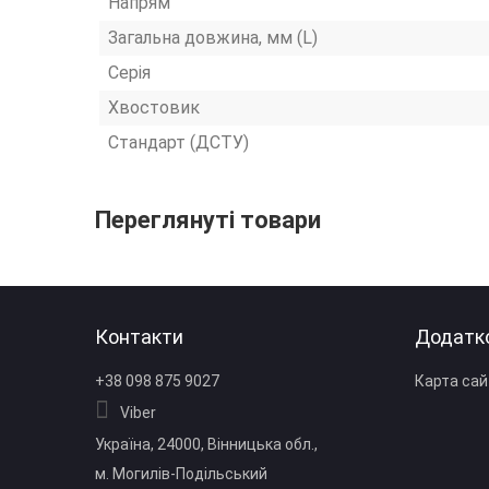
Напрям
Загальна довжина, мм (L)
Серія
Хвостовик
Стандарт (ДСТУ)
Переглянуті товари
Контакти
Додатк
+38 098 875 9027
Карта сай
Viber
Україна, 24000, Вінницька обл.,
м. Могилів‑Подільський