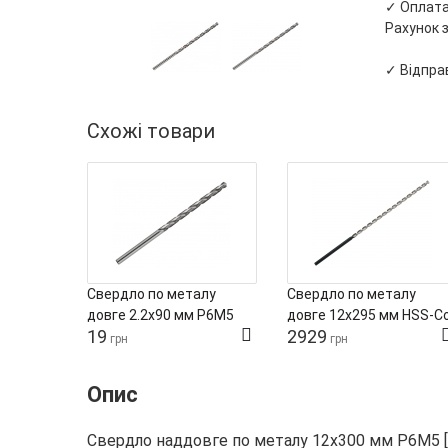
✓ Оплата 
Рахунок з
✓ Відправ
Схожі товари
Свердло по металу
Свердло по металу
довге 2.2х90 мм Р6М5
довге 12х295 мм HSS-C
19
2929
Werkoe
грн
грн
Опис
Свердло наддовге по металу 12х300 мм Р6М5 [S