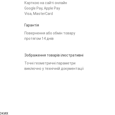
Карткою на сайті онлайн
Google Pay, Apple Pay
Visa, MasterCard
Гарантія
Повернення або обмін товару
протягом 14 днів
Зображення товарів ілюстративні
Точні геометричні параметри
виключно у технічній документації
вердло по металу
Свердло по металу
Свердло
овге 2х85 мм HSS TiN
довге 4х119 мм HSS TiN
довге 2.
204
228
203
zar
Izar
Izar
грн
грн
грн
оких