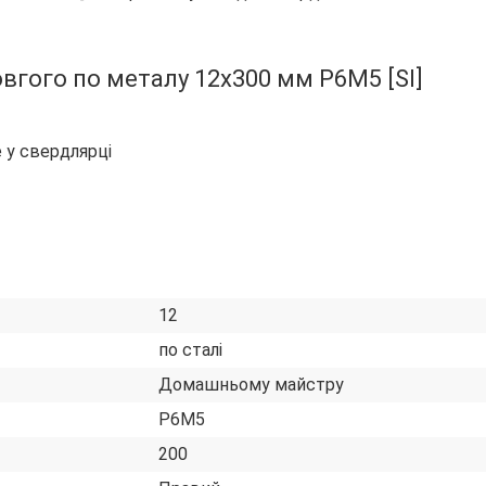
вгого по металу 12х300 мм Р6М5 [SI]
 у свердлярці
12
по сталі
Домашньому майстру
Р6М5
200