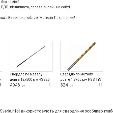
без комісії
 ПДВ, післяплата, оплата онлайн на сайті
ка з Вінницької обл., м. Могилів-Подільський
Свердло по металу
Свердло по металу
С
o
довге 12х500 мм HSSE5
довге 1.3х65 мм HSS TiN
д
4946
324
Tivoly
Izar
I
грн
грн
verla.info] використовують для свердління особливо глиб