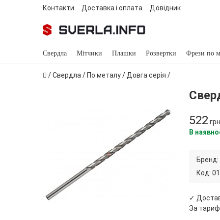
Контакти
Доставка і оплата
Довідник
Свердла
Мітчики
Плашки
Розвертки
Фрези по м
/
Свердла
/
По металу
/
Довга серія
/
Свер
522
гр
В наявно
Бренд:
Код:
01
✓ Доста
За тариф