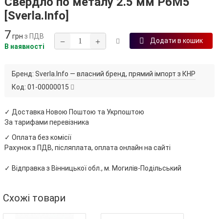
Свердло по металу 2.5 мм Р6М5
[Sverla.Info]
7
грн
з ПДВ
−
+
Додати в кошик
В наявності
Бренд:
Sverla.Info — власний бренд, прямий імпорт з КНР
Код:
01-00000015
✓ Доставка Новою Поштою та Укрпоштою
За тарифами перевізника
✓ Оплата без комісії
Рахунок з ПДВ, післяплата, оплата онлайн на сайті
✓ Відправка з Вінницької обл., м. Могилів-Подільський
Схожі товари