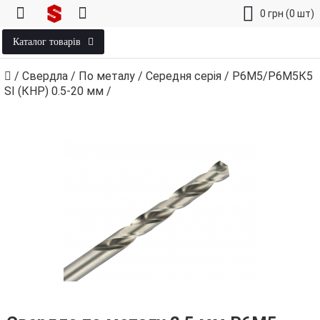
0
грн
(0 шт)
Каталог товарів
/
Свердла
/
По металу
/
Середня серія
/
Р6М5/Р6М5К5
SI (КНР) 0.5‑20 мм
/