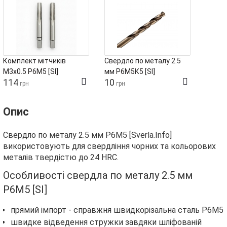
Комплект мітчиків
Свердло по металу 2.5
М3х0.5 Р6М5 [SI]
мм Р6М5К5 [SI]
114
10
грн
грн
Опис
Свердло по металу 2.5 мм Р6М5 [Sverla.Info]
використовують для свердління чорних та кольорових
металів твердістю до 24 HRC.
Особливості свердла по металу 2.5 мм
Р6М5 [SI]
прямий імпорт - справжня швидкорізальна сталь Р6М5
швидке відведення стружки завдяки шліфованій