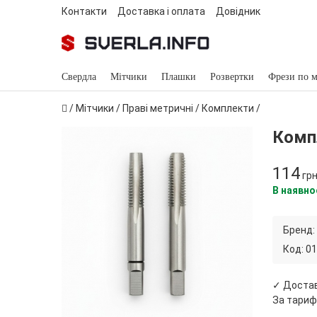
Контакти
Доставка і оплата
Довідник
Свердла
Мітчики
Плашки
Розвертки
Фрези по м
/
Мітчики
/
Праві метричні
/
Комплекти
/
Компл
114
гр
В наявно
Бренд:
Код:
01
✓ Доста
За тариф