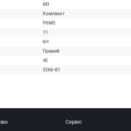
М3
Комплект
Р6М5
11
6H
Правий
42
3266-81
ово
Сервіс