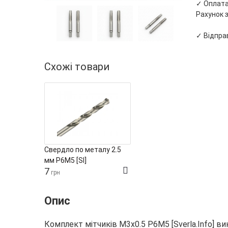
✓ Оплата 
Рахунок з
✓ Відправ
Схожі товари
Свердло по металу 2.5
мм Р6М5 [SI]
7
грн
Опис
Комплект мітчиків М3х0.5 Р6М5 [Sverla.Info] в