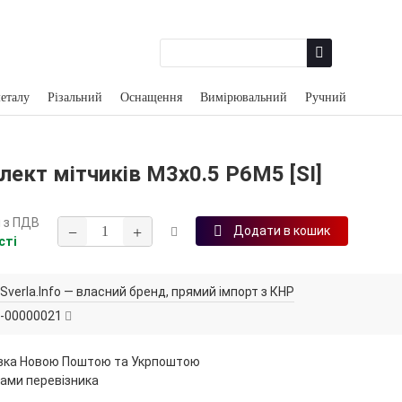
еталу
Різальний
Оснащення
Вимірювальний
Ручний
ект мітчиків М3х0.5 Р6М5 [SI]
н
з ПДВ
−
+
Додати в кошик
сті
Sverla.Info — власний бренд, прямий імпорт з КНР
-00000021
вка Новою Поштою та Укрпоштою
ами перевізника