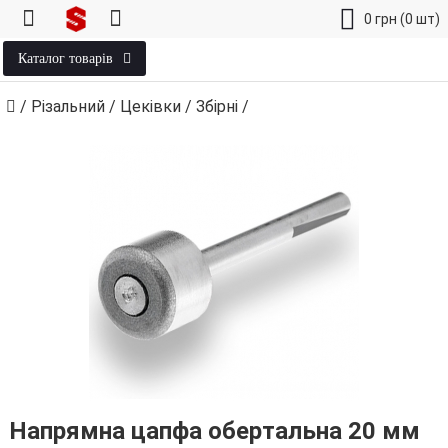
0
грн
(0 шт)
Каталог товарів
/
Різальний
/
Цеківки
/
Збірні
/
Напрямна цапфа обертальна 20 мм