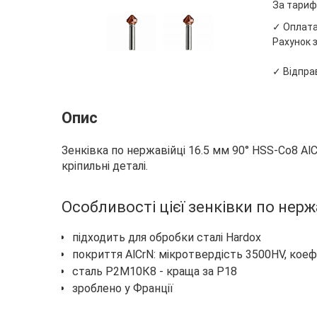
За тариф
✓ Оплата 
Рахунок з
✓ Відправ
Опис
Зенківка по нержавійці 16.5 мм 90° HSS-Co8 Al
кріпильні деталі.
Особливості цієї зенківки по нерж
підходить для обробки сталі Hardox
покриття AlCrN: мікротвердість 3500HV, коеф
сталь Р2М10К8 - краща за Р18
зроблено у Франції