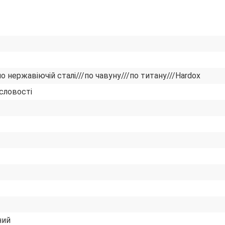
по нержавіючій сталі///по чавуну///по титану///Hardox
словості
ний