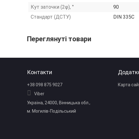
Кут заточки (2φ), °
90
Стандарт (ДСТУ)
DIN 335C
Переглянуті товари
Контакти
Додатк
+38 098 875 9027
Карта сай
Viber
Україна, 24000, Вінницька обл.,
м. Могилів‑Подільський