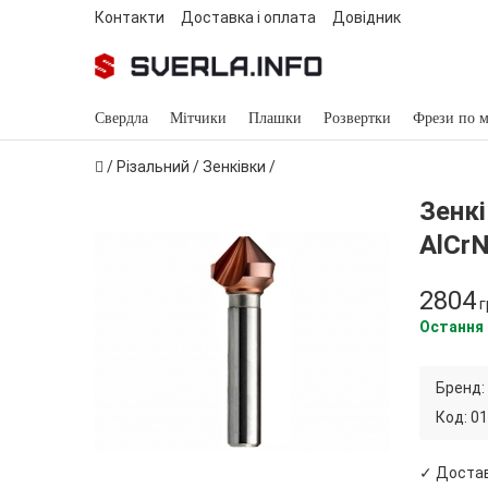
Контакти
Доставка і оплата
Довідник
Свердла
Мітчики
Плашки
Розвертки
Фрези по м
/
Різальний
/
Зенківки
/
Зенкі
AlCr
2804
г
Остання
Бренд:
Код:
01
✓ Доста