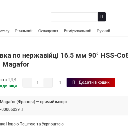
еталу
Різальний
Оснащення
Вимірювальний
Ручний
вка по нержавійці 16.5 мм 90° HSS‑Co
N Magafor
рн
з ПДВ
−
+
Додати в кошик
 одиниця
Magafor (Франція) — прямий імпорт
-00006039
вка Новою Поштою та Укрпоштою