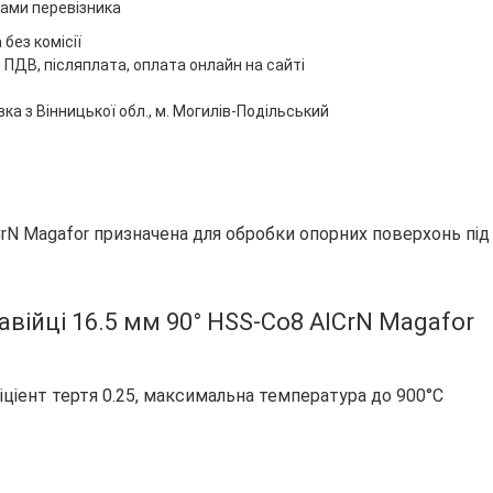
ами перевізника
без комісії
 ПДВ, післяплата, оплата онлайн на сайті
ка з Вінницької обл., м. Могилів-Подільський
CrN Magafor призначена для обробки опорних поверхонь під
авійці 16.5 мм 90° HSS-Co8 AlCrN Magafor
іціент тертя 0.25, максимальна температура до 900°C