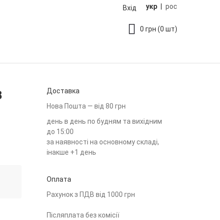
укр
|
рос
Вхід
0
грн
(0 шт)
Доставка
8
Нова Пошта — від 80 грн
день в день по будням та вихідним
до 15:00
за наявності на основному складі,
інакше +1 день
Оплата
Рахунок з ПДВ від 1000 грн
Післяплата без комісії