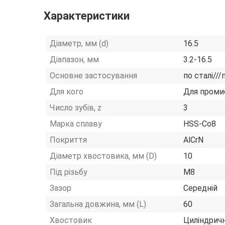
Характеристики
Діаметр, мм (d)
16.5
Діапазон, мм
3.2-16.5
Основне застосування
по сталі///
Для кого
Для проми
Число зубів, z
3
Марка сплаву
HSS-Co8
Покриття
AlCrN
Діаметр хвостовика, мм (D)
10
Під різьбу
М8
Зазор
Середній
Загальна довжина, мм (L)
60
Хвостовик
Циліндрич